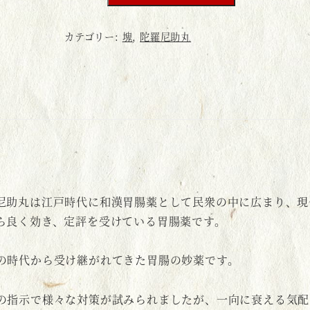
山
陀
カテゴリー:
塊
,
陀羅尼助丸
羅
尼
助・
塊
【袋
包】
個
尼助丸は江戸時代に和漢胃腸薬として民衆の中に広まり、現
ら良く効き、定評を受けている胃腸薬です。
の時代から受け継がれてきた胃腸の妙薬です。
の指示で様々な対策が試みられましたが、一向に衰える気配