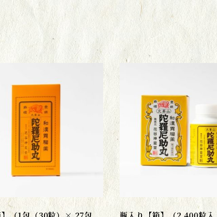
】（1包（30粒）× 27包
瓶入り【箱】（2,400粒