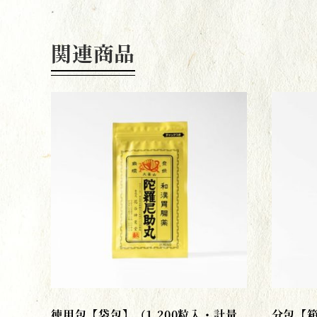
関連商品
徳用包【袋包】（1,200粒入・計量
分包【箱