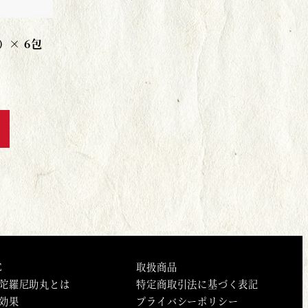
）× 6包
E
取扱商品
陀羅尼助丸とは
特定商取引法に基づく表記
効果
プライバシーポリシー