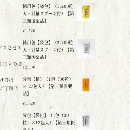
徳用包【袋包】（1,200粒
入・計量スプーン付）【第
三類医薬品】
¥
1,320
徳用包【袋包】（2,700粒
ビスさせて
入・計量スプーン付）【第
三類医薬品】
りますので
¥
2,530
分包【箱】（1包（30粒）
け日指
× 27包入）【第三類医薬
ご了解下
品】
¥
1,320
分包【袋包】（1包（30
粒）×12包入）【第三類医
薬品】