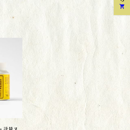
shopping_cart
入・計量ス