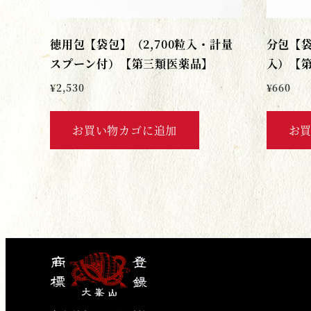
徳用包【袋包】（2,700粒入・計量
分包【袋
スプーン付）【第三類医薬品】
入）【
¥
2,530
¥
660
お買い物カゴに追加
お