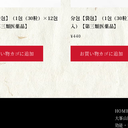
包】（1包（30粒）×12包
分包【袋包】（1包（30粒
第三類医薬品】
入）【第三類医薬品】
¥
440
買い物カゴに追加
お買い物カゴに追加
HOM
大峯山
効能・