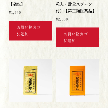
【袋包】
粒入・計量スプーン
付）【第三類医薬品】
¥
1,540
¥
2,530
お買い物カゴ
に追加
お買い物カゴ
に追加