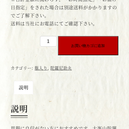
日指定」をされた場合は別途送料がかかりますの
でご了解下さい。
送料は当社にお電話にてご確認下さい。
瓶
お買い物カゴに追加
入
り
【箱】
カテゴリー:
瓶入り
,
陀羅尼助丸
（2,400
粒
説明
入・
計
量
説明
ス
プ
胃腸に自信がない方におすすめです。大峯山陀羅
ー