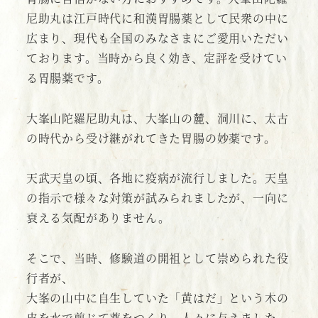
尼助丸は江戸時代に和漢胃腸薬として民衆の中に
ン
広まり、現代も全国のみなさまにご愛用いただい
付）
ております。当時から良く効き、定評を受けてい
【第
る胃腸薬です。
三
類
医
大峯山陀羅尼助丸は、大峯山の麓、洞川に、太古
薬
の時代から受け継がれてきた胃腸の妙薬です。
品】
個
天武天皇の頃、各地に疫病が流行しました。天皇
の指示で様々な対策が試みられましたが、一向に
衰える気配がありません。
そこで、当時、修験道の開祖として崇められた役
行者が、
大峯の山中に自生していた「黄はだ」という木の
皮を水で煎じて薬をつくり、人々に与えました。