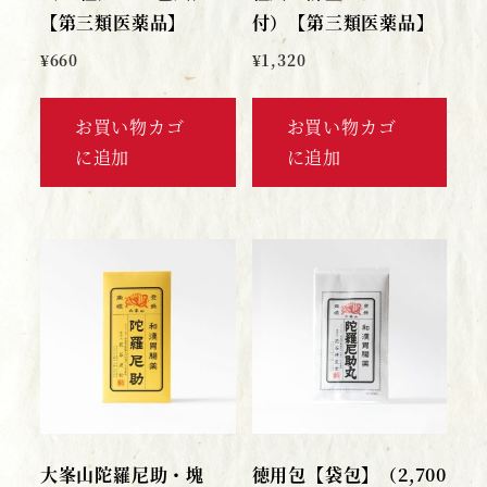
【第三類医薬品】
付）【第三類医薬品】
¥
660
¥
1,320
お買い物カゴ
お買い物カゴ
に追加
に追加
大峯山陀羅尼助・塊
徳用包【袋包】（2,700